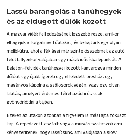
Lassú barangolás a tanúhegyek
és az eldugott dűlők között
A magyar vidék felfedezésének legszebb része, amikor
elhagyjuk a forgalmas főutakat, és behajtunk egy olyan
mellékútra, ahol a fák ágai már szinte összeérnek az autó
felett. Ilyenkor valójában egy másik idősíkba lépünk át. A
Balaton-felvidék tanúhegyei között kanyarogva minden
dűlőút egy újabb ígéret: egy elfeledett présház, egy
magányos kápolna a szőlősorok végén, vagy egy olyan
kilátás, amelyért érdemes félrehúzódni és csak
gyönyörködni a tájban.
Ezeken az utakon azonban a figyelem is másfajta fókuszt
kap. A repedezett aszfalt vagy a murvás szakaszok arra
kényszerítenek, hogy lassítsunk, ami valójában a slow