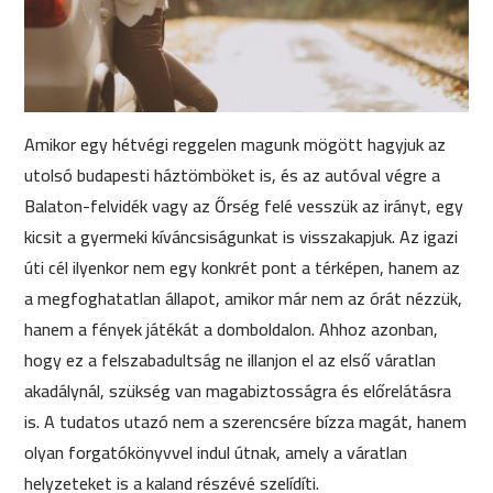
Amikor egy hétvégi reggelen magunk mögött hagyjuk az
utolsó budapesti háztömböket is, és az autóval végre a
Balaton-felvidék vagy az Őrség felé vesszük az irányt, egy
kicsit a gyermeki kíváncsiságunkat is visszakapjuk. Az igazi
úti cél ilyenkor nem egy konkrét pont a térképen, hanem az
a megfoghatatlan állapot, amikor már nem az órát nézzük,
hanem a fények játékát a domboldalon. Ahhoz azonban,
hogy ez a felszabadultság ne illanjon el az első váratlan
akadálynál, szükség van magabiztosságra és előrelátásra
is. A tudatos utazó nem a szerencsére bízza magát, hanem
olyan forgatókönyvvel indul útnak, amely a váratlan
helyzeteket is a kaland részévé szelídíti.