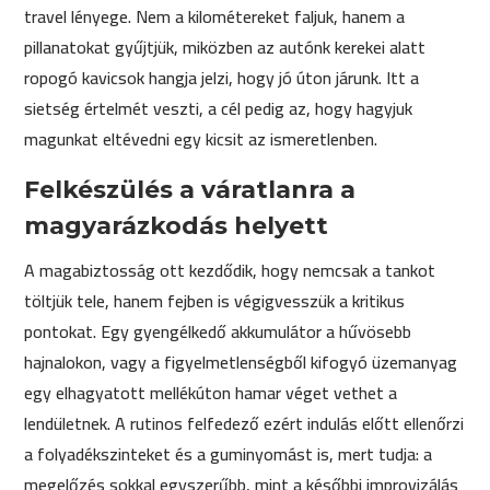
travel lényege. Nem a kilométereket faljuk, hanem a
pillanatokat gyűjtjük, miközben az autónk kerekei alatt
ropogó kavicsok hangja jelzi, hogy jó úton járunk. Itt a
sietség értelmét veszti, a cél pedig az, hogy hagyjuk
magunkat eltévedni egy kicsit az ismeretlenben.
Felkészülés a váratlanra a
magyarázkodás helyett
A magabiztosság ott kezdődik, hogy nemcsak a tankot
töltjük tele, hanem fejben is végigvesszük a kritikus
pontokat. Egy gyengélkedő akkumulátor a hűvösebb
hajnalokon, vagy a figyelmetlenségből kifogyó üzemanyag
egy elhagyatott mellékúton hamar véget vethet a
lendületnek. A rutinos felfedező ezért indulás előtt ellenőrzi
a folyadékszinteket és a guminyomást is, mert tudja: a
megelőzés sokkal egyszerűbb, mint a későbbi improvizálás