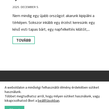
2025. DECEMBER 5.
Nem mindig egy újabb országot akarunk kipipálni a
térképen. Sokszor inkább egy érzést keresünk: egy
késő esti tapas bárt, egy napfelkeltés kilátót,...
TOVÁBB
Impresszum
Általános Szerződési Feltételek
A weboldalon a minőségi felhasználói élmény érdekében sütiket
használunk.
Többet megtudhatsz arról, hogy milyen sütiket használunk, vagy
© 2026 beyondbudapest.hu
kikapcsolhatod őket a
beállításokban
.