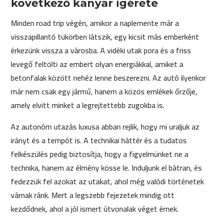
következő kanyar ígérete
Minden road trip végén, amikor a naplemente már a
visszapillantó tükörben látszik, egy kicsit más emberként
érkezünk vissza a városba. A vidéki utak pora és a friss
levegő feltölti az embert olyan energiákkal, amiket a
betonfalak között nehéz lenne beszerezni. Az autó ilyenkor
már nem csak egy jármű, hanem a közös emlékek őrzője,
amely elvitt minket a legrejtettebb zugokba is.
Az autonóm utazás luxusa abban rejlik, hogy mi uraljuk az
irányt és a tempót is. A technikai háttér és a tudatos
felkészülés pedig biztosítja, hogy a figyelmünket ne a
technika, hanem az élmény kösse le. Induljunk el bátran, és
fedezzük fel azokat az utakat, ahol még valódi történetek
várnak ránk. Mert a legszebb fejezetek mindig ott
kezdődnek, ahol a jól ismert útvonalak véget érnek.