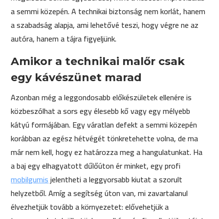
a semmi közepén. A technikai biztonság nem korlát, hanem
a szabadság alapja, ami lehetővé teszi, hogy végre ne az
autóra, hanem a tájra figyeljünk.
Amikor a technikai malőr csak
egy kávészünet marad
Azonban még a leggondosabb előkészületek ellenére is
közbeszólhat a sors egy élesebb kő vagy egy mélyebb
kátyú formájában. Egy váratlan defekt a semmi közepén
korábban az egész hétvégét tönkretehette volna, de ma
már nem kell, hogy ez határozza meg a hangulatunkat. Ha
a baj egy elhagyatott dűlőúton ér minket, egy profi
mobilgumis
jelentheti a leggyorsabb kiutat a szorult
helyzetből. Amíg a segítség úton van, mi zavartalanul
élvezhetjük tovább a környezetet: elővehetjük a