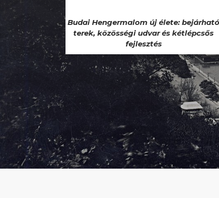
Budai Hengermalom új élete: bejárhat
terek, közösségi udvar és kétlépcsős
fejlesztés