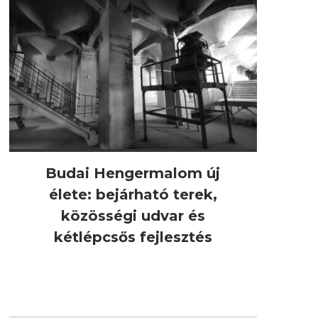
Budai Hengermalom új
élete: bejárható terek,
közösségi udvar és
kétlépcsős fejlesztés