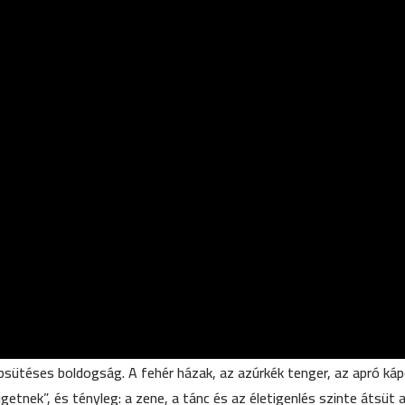
ütéses boldogság. A fehér házak, az azúrkék tenger, az apró kápo
etnek”, és tényleg: a zene, a tánc és az életigenlés szinte átsüt 