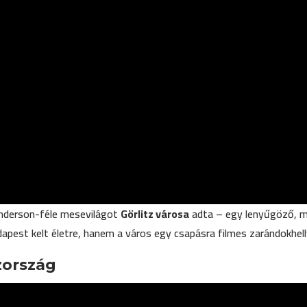
Anderson-féle mesevilágot
Görlitz városa
adta – egy lenyűgöző, me
pest kelt életre, hanem a város egy csapásra filmes zarándokhelly
zország