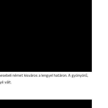
sebeli német kisváros a lengyel határon. A gyönyörű,
é vált.