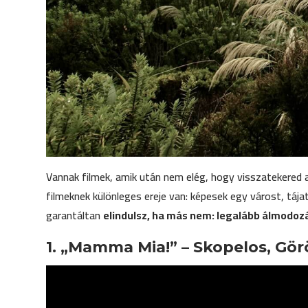
Vannak filmek, amik után nem elég, hogy visszatekered 
filmeknek különleges ereje van: képesek egy várost, tája
garantáltan
elindulsz, ha más nem: legalább álmodo
1. „Mamma Mia!” – Skopelos, Gö