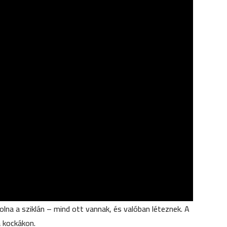
lna a sziklán – mind ott vannak, és valóban léteznek. A
a kockákon.