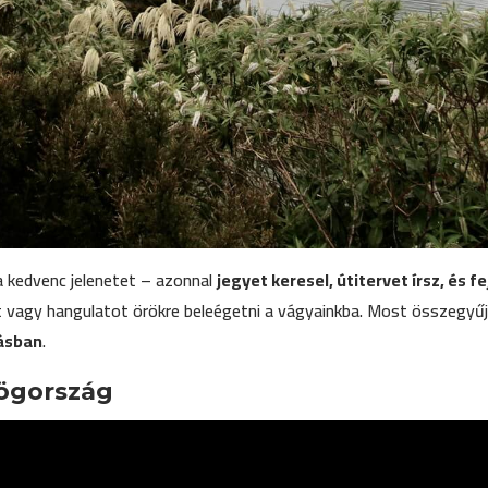
a kedvenc jelenetet – azonnal
jegyet keresel, útitervet írsz, és 
t vagy hangulatot örökre beleégetni a vágyainkba. Most összegyűjtö
zásban
.
rögország