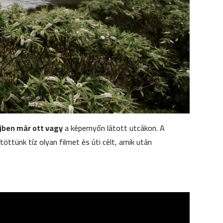
fejben már ott vagy
a képernyőn látott utcákon. A
ttünk tíz olyan filmet és úti célt, amik után