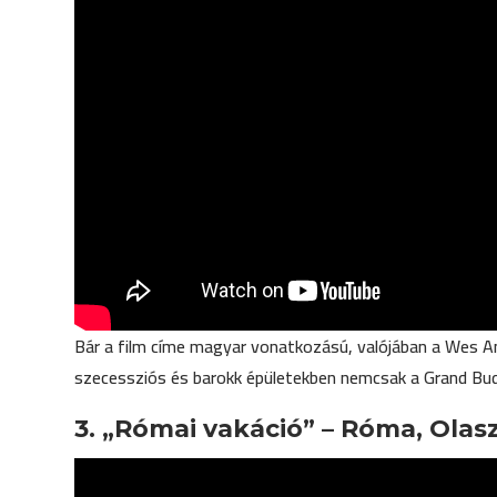
Bár a film címe magyar vonatkozású, valójában a Wes 
szecessziós és barokk épületekben nemcsak a Grand Buda
3. „Római vakáció” – Róma, Olas