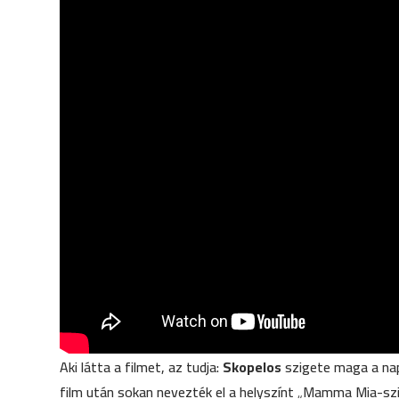
Aki látta a filmet, az tudja:
Skopelos
szigete maga a naps
film után sokan nevezték el a helyszínt „Mamma Mia-szig