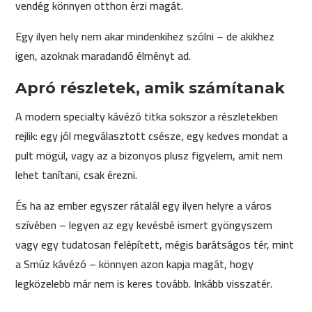
vendég könnyen otthon érzi magát.
Egy ilyen hely nem akar mindenkihez szólni – de akikhez
igen, azoknak maradandó élményt ad.
Apró részletek, amik számítanak
A modern specialty kávézó titka sokszor a részletekben
rejlik: egy jól megválasztott csésze, egy kedves mondat a
pult mögül, vagy az a bizonyos plusz figyelem, amit nem
lehet tanítani, csak érezni.
És ha az ember egyszer rátalál egy ilyen helyre a város
szívében – legyen az egy kevésbé ismert gyöngyszem
vagy egy tudatosan felépített, mégis barátságos tér, mint
a Smúz kávézó – könnyen azon kapja magát, hogy
legközelebb már nem is keres tovább. Inkább visszatér.