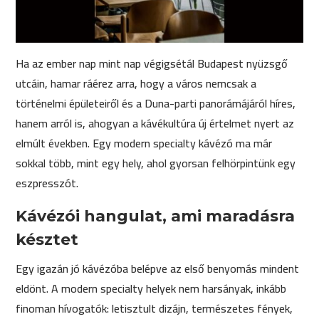
Ha az ember nap mint nap végigsétál Budapest nyüzsgő
utcáin, hamar ráérez arra, hogy a város nemcsak a
történelmi épületeiről és a Duna-parti panorámájáról híres,
hanem arról is, ahogyan a kávékultúra új értelmet nyert az
elmúlt években. Egy modern specialty kávézó ma már
sokkal több, mint egy hely, ahol gyorsan felhörpintünk egy
eszpresszót.
Kávézói hangulat, ami maradásra
késztet
Egy igazán jó kávézóba belépve az első benyomás mindent
eldönt. A modern specialty helyek nem harsányak, inkább
finoman hívogatók: letisztult dizájn, természetes fények,