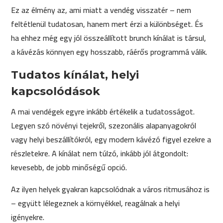
Ez az élmény az, ami miatt a vendég visszatér – nem
feltétlenül tudatosan, hanem mert érzi a különbséget. És
ha ehhez még egy jól összeállított brunch kínálat is társul,
a kávézás könnyen egy hosszabb, ráérős programmá válik.
Tudatos kínálat, helyi
kapcsolódások
A mai vendégek egyre inkább értékelik a tudatosságot.
Legyen szó növényi tejekről, szezonális alapanyagokról
vagy helyi beszállítókról, egy modern kávézó figyel ezekre a
részletekre. A kínálat nem túlzó, inkább jól átgondolt:
kevesebb, de jobb minőségű opció.
Az ilyen helyek gyakran kapcsolódnak a város ritmusához is
– együtt lélegeznek a környékkel, reagálnak a helyi
igényekre.