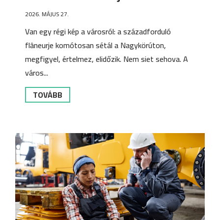
2026. MÁJUS 27.
Van egy régi kép a városról: a századforduló
flâneurje komótosan sétál a Nagykörúton,
megfigyel, értelmez, elidőzik. Nem siet sehova. A
város...
TOVÁBB