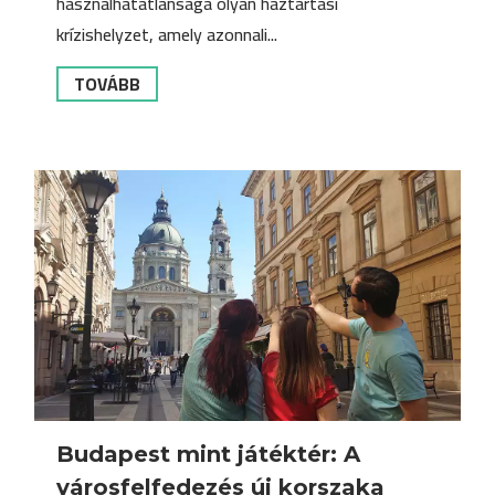
használhatatlansága olyan háztartási
krízishelyzet, amely azonnali...
TOVÁBB
Budapest mint játéktér: A
városfelfedezés új korszaka