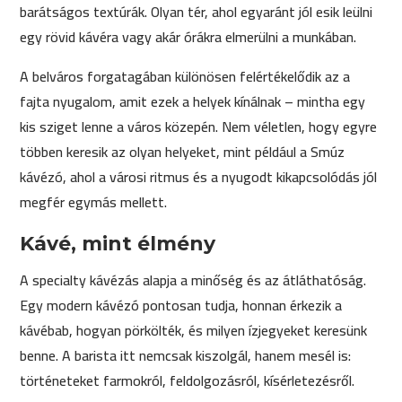
barátságos textúrák. Olyan tér, ahol egyaránt jól esik leülni
egy rövid kávéra vagy akár órákra elmerülni a munkában.
A belváros forgatagában különösen felértékelődik az a
fajta nyugalom, amit ezek a helyek kínálnak – mintha egy
kis sziget lenne a város közepén. Nem véletlen, hogy egyre
többen keresik az olyan helyeket, mint például a Smúz
kávézó, ahol a városi ritmus és a nyugodt kikapcsolódás jól
megfér egymás mellett.
Kávé, mint élmény
A specialty kávézás alapja a minőség és az átláthatóság.
Egy modern kávézó pontosan tudja, honnan érkezik a
kávébab, hogyan pörkölték, és milyen ízjegyeket keresünk
benne. A barista itt nemcsak kiszolgál, hanem mesél is:
történeteket farmokról, feldolgozásról, kísérletezésről.