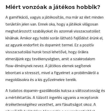
Miért vonzóak a játékos hobbik?
A gamifikáció, vagyis a játékosítás, ma már az élet minden
területén jelen van. Ennek oka, hogy a játékok világosan
meghatározott szabályokat és azonnali visszacsatolást
kínálnak. Amikor egy hobbi során látható fejlődést érünk el,
az agyunk endorfint és dopamint termel. Ez a pozitív
visszacsatolási hurok teszi lehetővé, hogy órákra
elmerüljünk egy tevékenységben, amit a szakirodalom
flow-élménynek nevez. A játékos elemek segítenek
lebontani a stresszt, mivel a figyelmet a problémákról a
megoldásokra és a kis győzelmekre terelik.
A tudatos dopamin-gazdálkodás kulcsa a változatosság és
a mértéktartás. A túlzott ingerlés ugyanis a receptorok
érzéketlenségéhez vezethet, ami fásultságot okoz. A