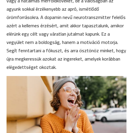
vagy a hatalmas mérföldköveket, de a valóságban az
agyunk sokkal érzékenyebb az apró, ismétlődő
örömforrásokra. A dopamin nevű neurotranszmitter felelős
azért a kellemes érzésért, amit akkor tapasztalunk, amikor
elérünk egy célt vagy váratlan jutalmat kapunk. Ez a
vegyület nem a boldogság, hanem a motiváció motorja.
Segít fenntartani a fókuszt, és arra ösztönöz minket, hogy
újra megkeressük azokat az ingereket, amelyek korábban
elégedettséget okoztak.