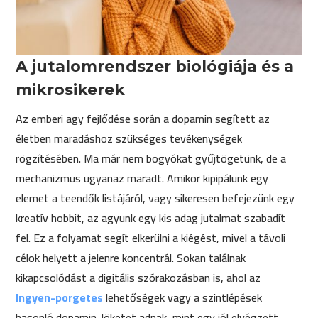
A jutalomrendszer biológiája és a
mikrosikerek
Az emberi agy fejlődése során a dopamin segített az
életben maradáshoz szükséges tevékenységek
rögzítésében. Ma már nem bogyókat gyűjtögetünk, de a
mechanizmus ugyanaz maradt. Amikor kipipálunk egy
elemet a teendők listájáról, vagy sikeresen befejezünk egy
kreatív hobbit, az agyunk egy kis adag jutalmat szabadít
fel. Ez a folyamat segít elkerülni a kiégést, mivel a távoli
célok helyett a jelenre koncentrál. Sokan találnak
kikapcsolódást a digitális szórakozásban is, ahol az
Ingyen-porgetes
lehetőségek vagy a szintlépések
hasonló dopamin-löketet adnak, mint egy jól elvégzett