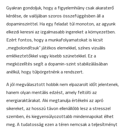
Gyakran gondoljuk, hogy a figyelemhiány csak akaraterő
kérdése, de valójában szoros összefüggésben áll a
dopaminszinttel. Ha egy feladat túl monoton, az agyunk
elkezdi keresni az izgalmasabb ingereket a környezetben.
Ezért fontos, hogy a munkafolyamatokat is kicsit
„megbolondítsuk” játékos elemekkel, színes vizuális
emlékeztetőkkel vagy kisebb szünetekkel. Ez a
megközelítés segít a dopamin-szint stabilizálásában
anélkül, hogy túlpörgetnénk a rendszert.
A jól megválasztott hobbik nem elpazarolt időt jelentenek,
hanem olyan mentális edzést, amely feltölti az
energiaraktárakat. Aki megtanulja értékelni az apró
sikereket, az hosszú távon ellenállóbb lesz a stresszel
szemben, és kiegyensúlyozottabb mindennapokat élhet
meg. A tudatosság ezen a téren nemcsak a teljesítményt