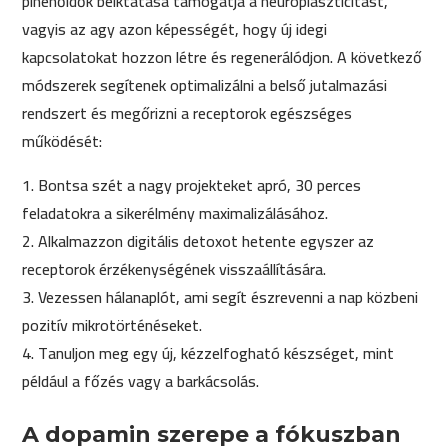
pihenőidők beiktatása támogatja a neuroplaszticitást,
vagyis az agy azon képességét, hogy új idegi
kapcsolatokat hozzon létre és regenerálódjon. A következő
módszerek segítenek optimalizálni a belső jutalmazási
rendszert és megőrizni a receptorok egészséges
működését:
Bontsa szét a nagy projekteket apró, 30 perces
feladatokra a sikerélmény maximalizálásához.
Alkalmazzon digitális detoxot hetente egyszer az
receptorok érzékenységének visszaállítására.
Vezessen hálanaplót, ami segít észrevenni a nap közbeni
pozitív mikrotörténéseket.
Tanuljon meg egy új, kézzelfogható készséget, mint
például a főzés vagy a barkácsolás.
A dopamin szerepe a fókuszban