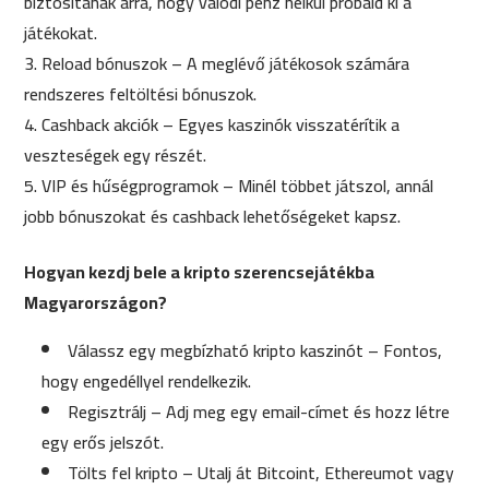
biztosítanak arra, hogy valódi pénz nélkül próbáld ki a
játékokat.
Reload bónuszok – A meglévő játékosok számára
rendszeres feltöltési bónuszok.
Cashback akciók – Egyes kaszinók visszatérítik a
veszteségek egy részét.
VIP és hűségprogramok – Minél többet játszol, annál
jobb bónuszokat és cashback lehetőségeket kapsz.
Hogyan kezdj bele a kripto szerencsejátékba
Magyarországon?
Válassz egy megbízható kripto kaszinót – Fontos,
hogy engedéllyel rendelkezik.
Regisztrálj – Adj meg egy email-címet és hozz létre
egy erős jelszót.
Tölts fel kripto – Utalj át Bitcoint, Ethereumot vagy