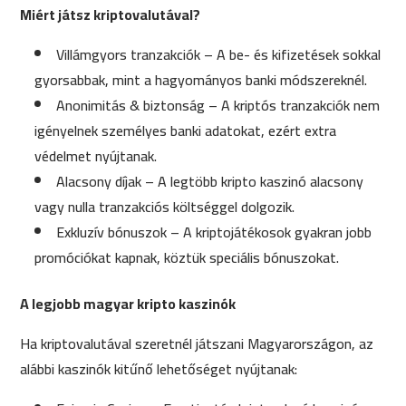
Miért játsz kriptovalutával?
Villámgyors tranzakciók – A be- és kifizetések sokkal
gyorsabbak, mint a hagyományos banki módszereknél.
Anonimitás & biztonság – A kriptós tranzakciók nem
igényelnek személyes banki adatokat, ezért extra
védelmet nyújtanak.
Alacsony díjak – A legtöbb kripto kaszinó alacsony
vagy nulla tranzakciós költséggel dolgozik.
Exkluzív bónuszok – A kriptojátékosok gyakran jobb
promóciókat kapnak, köztük speciális bónuszokat.
A legjobb magyar kripto kaszinók
Ha kriptovalutával szeretnél játszani Magyarországon, az
alábbi kaszinók kitűnő lehetőséget nyújtanak: