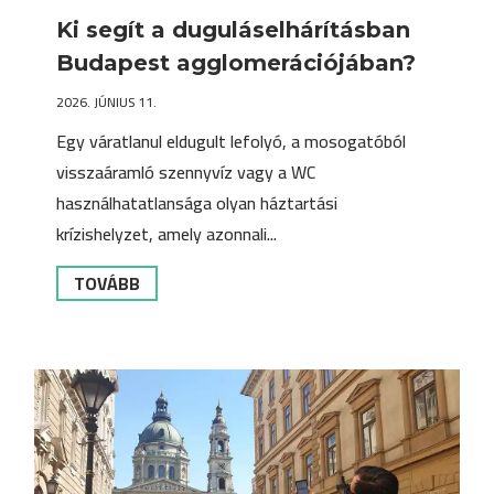
Ki segít a duguláselhárításban
Budapest agglomerációjában?
2026. JÚNIUS 11.
Egy váratlanul eldugult lefolyó, a mosogatóból
visszaáramló szennyvíz vagy a WC
használhatatlansága olyan háztartási
krízishelyzet, amely azonnali...
TOVÁBB