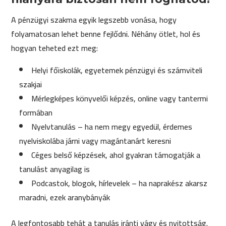
A pénzügyi szakma egyik legszebb vonása, hogy
folyamatosan lehet benne fejlődni. Néhány ötlet, hol és
hogyan teheted ezt meg:
Helyi főiskolák, egyetemek pénzügyi és számviteli
szakjai
Mérlegképes könyvelői képzés, online vagy tantermi
formában
Nyelvtanulás – ha nem megy egyedül, érdemes
nyelviskolába járni vagy magántanárt keresni
Céges belső képzések, ahol gyakran támogatják a
tanulást anyagilag is
Podcastok, blogok, hírlevelek – ha naprakész akarsz
maradni, ezek aranybányák
A legfontosabb tehát a tanulás iránti vágy és nyitottság.