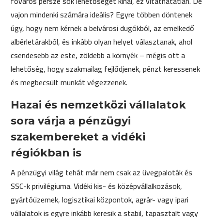
főváros persze sok lehetőséget kínál, ez vitathatatlan. De
vajon mindenki számára ideális? Egyre többen döntenek
úgy, hogy nem kérnek a belvárosi dugókból, az emelkedő
albérletárakból, és inkább olyan helyet választanak, ahol
csendesebb az este, zöldebb a környék – mégis ott a
lehetőség, hogy szakmailag fejlődjenek, pénzt keressenek
és megbecsült munkát végezzenek.
Hazai és nemzetközi vállalatok
sora várja a pénzügyi
szakembereket a vidéki
régiókban is
A pénzügyi világ tehát már nem csak az üvegpaloták és
SSC-k privilégiuma. Vidéki kis- és középvállalkozások,
gyártóüzemek, logisztikai központok, agrár- vagy ipari
vállalatok is egyre inkább keresik a stabil, tapasztalt vagy