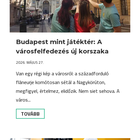
Budapest mint játéktér: A
városfelfedezés új korszaka
2026. MÁJUS 27.
Van egy régi kép a városról: a századforduló
flâneurje komótosan sétál a Nagykörúton,
megfigyel, értelmez, elidőzik. Nem siet sehova. A
város...
TOVÁBB