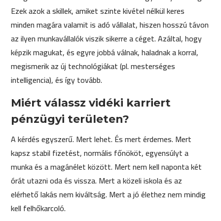
Ezek azok a skillek, amiket szinte kivétel nélkül keres
minden magára valamit is adó vállalat, hiszen hosszú távon
az ilyen munkavállalók viszik sikerre a céget. Azáltal, hogy
képzik magukat, és egyre jobbá válnak, haladnak a korral,
megismerik az új technológiákat (pl. mesterséges
intelligencia), és így tovább.
Miért válassz vidéki karriert
pénzügyi területen?
A kérdés egyszerű. Mert lehet. És mert érdemes. Mert
kapsz stabil fizetést, normális főnököt, egyensúlyt a
munka és a magánélet között. Mert nem kell naponta két
órát utazni oda és vissza. Mert a közeli iskola és az
elérhető lakás nem kiváltság. Mert a jó élethez nem mindig
kell felhőkarcoló.