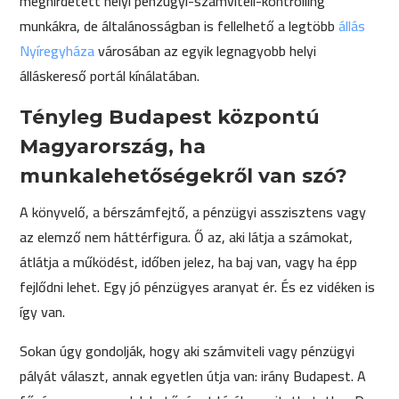
meghirdetett helyi pénzügyi-számviteli-kontrolling
munkákra, de általánosságban is fellelhető a legtöbb
állás
Nyíregyháza
városában az egyik legnagyobb helyi
álláskereső portál kínálatában.
Tényleg Budapest központú
Magyarország, ha
munkalehetőségekről van szó?
A könyvelő, a bérszámfejtő, a pénzügyi asszisztens vagy
az elemző nem háttérfigura. Ő az, aki látja a számokat,
átlátja a működést, időben jelez, ha baj van, vagy ha épp
fejlődni lehet. Egy jó pénzügyes aranyat ér. És ez vidéken is
így van.
Sokan úgy gondolják, hogy aki számviteli vagy pénzügyi
pályát választ, annak egyetlen útja van: irány Budapest. A