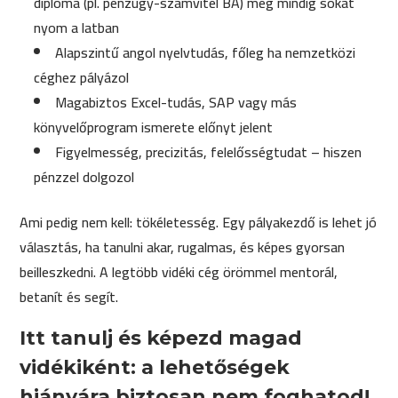
diploma (pl. pénzügy-számvitel BA) még mindig sokat
nyom a latban
Alapszintű angol nyelvtudás, főleg ha nemzetközi
céghez pályázol
Magabiztos Excel-tudás, SAP vagy más
könyvelőprogram ismerete előnyt jelent
Figyelmesség, precizitás, felelősségtudat – hiszen
pénzzel dolgozol
Ami pedig nem kell: tökéletesség. Egy pályakezdő is lehet jó
választás, ha tanulni akar, rugalmas, és képes gyorsan
beilleszkedni. A legtöbb vidéki cég örömmel mentorál,
betanít és segít.
Itt tanulj és képezd magad
vidékiként: a lehetőségek
hiányára biztosan nem foghatod!