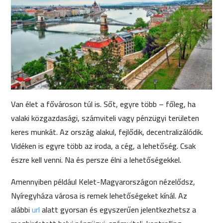
Van élet a fővároson túl is. Sőt, egyre több – főleg, ha
valaki közgazdasági, számviteli vagy pénzügyi területen
keres munkát. Az ország alakul, fejlődik, decentralizálódik.
Vidéken is egyre több az iroda, a cég, a lehetőség. Csak
észre kell venni. Na és persze élni a lehetőségekkel.
Amennyiben például Kelet-Magyarországon nézelődsz,
Nyíregyháza városa is remek lehetőségeket kínál. Az
alábbi
url
alatt gyorsan és egyszerűen jelentkezhetsz a