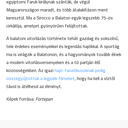
egyiptomi Faruk királynak szánták, de végül
Magyarországon maradt, és több átalakításon ment
keresztül. Ma a Sirocco a Balaton egyik legszebb 75-ös
cirkálója, amelyet gyönyörűen felújítottak.
A balatoni vitorlázás története tehát gazdag és sokszínű,
tele érdekes eseményekkel és legendás hajókkal. A sportág
ma is virágzik a Balatonon, és a hagyományok tovább élnek
a modern vitorlásversenyeken és a tó partján élő
közösségekben. Az igazi
hajó-fanatikusoknak pedig
összegyűjtöttük a legjobb filmeket
, hogy ha kell a víztől
távol is átélhesd az élményt.
Képek forrása:
Fortepan