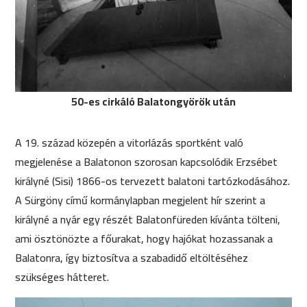
50-es cirkáló Balatongyörök után
A 19. század közepén a vitorlázás sportként való
megjelenése a Balatonon szorosan kapcsolódik Erzsébet
királyné (Sisi) 1866-os tervezett balatoni tartózkodásához.
A Sürgöny című kormánylapban megjelent hír szerint a
királyné a nyár egy részét Balatonfüreden kívánta tölteni,
ami ösztönözte a főurakat, hogy hajókat hozassanak a
Balatonra, így biztosítva a szabadidő eltöltéséhez
szükséges hátteret.