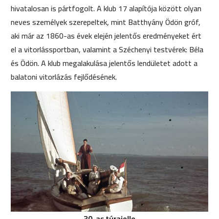
hivatalosan is pártfogolt. A klub 17 alapítója között olyan
neves személyek szerepeltek, mint Batthyány Ödön gróf,
aki már az 1860-as évek elején jelentős eredményeket ért
el a vitorlássportban, valamint a Széchenyi testvérek: Béla
és Ödön. A klub megalakulása jelentős lendületet adott a
balatoni vitorlázás fejlődésének.
30-as túrajolle