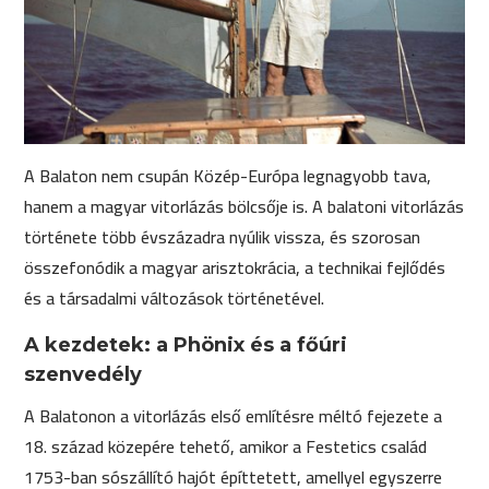
A Balaton nem csupán Közép-Európa legnagyobb tava,
hanem a magyar vitorlázás bölcsője is. A balatoni vitorlázás
története több évszázadra nyúlik vissza, és szorosan
összefonódik a magyar arisztokrácia, a technikai fejlődés
és a társadalmi változások történetével.
A kezdetek: a Phönix és a főúri
szenvedély
A Balatonon a vitorlázás első említésre méltó fejezete a
18. század közepére tehető, amikor a Festetics család
1753-ban sószállító hajót építtetett, amellyel egyszerre