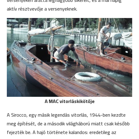
versenyeken aratta legnagyobb sikereit, és a mai napig
aktív résztvevője a versenyeknek.
A MAC vitorláskikötője
A Sirocco, egy másik legendás vitorlás, 1944-ben kezdte
meg építését, de a második világháború miatt csak később
fejezték be. A hajó története kalandos: eredetileg az