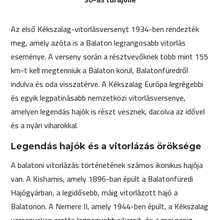
Az első Kékszalag-vitorlásversenyt 1934-ben rendezték
meg, amely azóta is a Balaton legrangosabb vitorlás
eseménye. A verseny során a résztvevőknek több mint 155
km-t kell megtenniük a Balaton körül, Balatonfüredről
indulva és oda visszatérve. A Kékszalag Európa legrégebbi
és egyik legpatinásabb nemzetközi vitorlásversenye,
amelyen legendás hajók is részt vesznek, dacolva az idővel
és a nyári viharokkal.
Legendás hajók és a vitorlázás öröksége
A balatoni vitorlázás történetének számos ikonikus hajója
van. A Kishamis, amely 1896-ban épült a Balatonfüredi
Hajógyárban, a legidősebb, máig vitorlázott hajó a
Balatonon. A Nemere II, amely 1944-ben épült, a Kékszalag