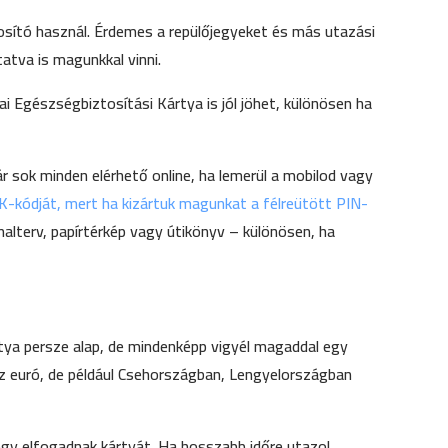
tosító használ. Érdemes a repülőjegyeket és más utazási
tva is magunkkal vinni.
i Egészségbiztosítási Kártya is jól jöhet, különösen ha
r sok minden elérhető online, ha lemerül a mobilod vagy
-kódját, mert ha kizártuk magunkat a félreütött PIN-
onalterv, papírtérkép vagy útikönyv – különösen, ha
tya persze alap, de mindenképp vigyél magaddal egy
z euró, de például Csehországban, Lengyelországban
ogy elfogadnak kártyát. Ha hosszabb időre utazol,