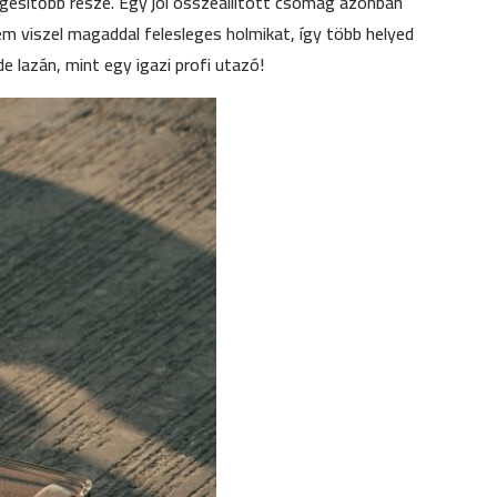
gesítőbb része. Egy jól összeállított csomag azonban
em viszel magaddal felesleges holmikat, így több helyed
 lazán, mint egy igazi profi utazó!