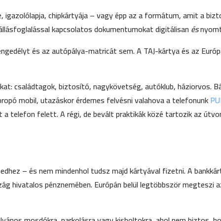
, igazolólapja, chipkártyája – vagy épp az a formátum, amit a biz
zállásfoglalással kapcsolatos dokumentumokat digitálisan
és
nyomta
 engedélyt és az autópálya-matricát sem. A TAJ-kártya és az Európa
t: családtagok, biztosító, nagykövetség, autóklub, háziorvos. Bá
Apropó mobil, utazáskor érdemes felvésni valahova a telefonunk
PUK
t a telefon felett. A régi, de bevált praktikák közé tartozik az útv
edhez – és nem mindenhol tudsz majd kártyával fizetni. A bankkár
szág hivatalos pénznemében. Európán belül legtöbbször megteszi a
lvános mosdókra, parkolásra vagy kisboltokra, ahol nem biztos, h