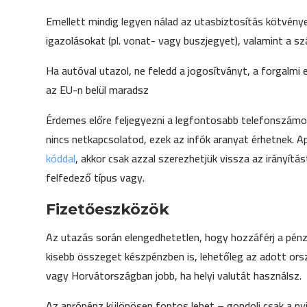
Emellett mindig legyen nálad az utasbiztosítás kötvénye
igazolásokat (pl. vonat- vagy buszjegyet), valamint a s
Ha autóval utazol, ne feledd a jogosítványt, a forgalmi
az EU-n belül maradsz
Érdemes előre feljegyezni a legfontosabb telefonszámoka
nincs netkapcsolatod, ezek az infók aranyat érhetnek. 
kóddal
, akkor csak azzal szerezhetjük vissza az irányítás
felfedező típus vagy.
Fizetőeszközök
Az utazás során elengedhetetlen, hogy hozzáférj a pénz
kisebb összeget készpénzben is, lehetőleg az adott or
vagy Horvátországban jobb, ha helyi valutát használsz.
Az aprópénz különösen fontos lehet – gondolj csak a nyi