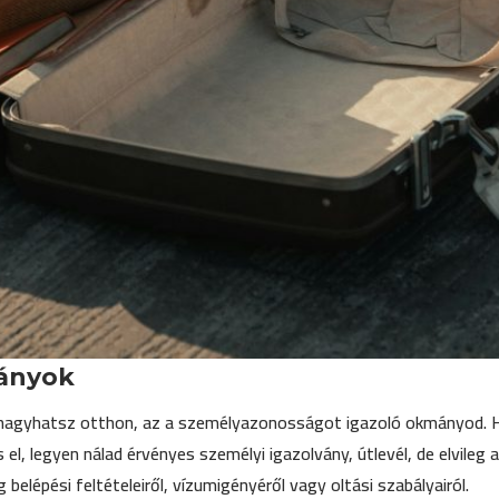
ányok
hagyhatsz otthon, az a személyazonosságot igazoló okmányod. Ha gy
 el, legyen nálad érvényes személyi igazolvány, útlevél, de elvileg
belépési feltételeiről, vízumigényéről vagy oltási szabályairól.