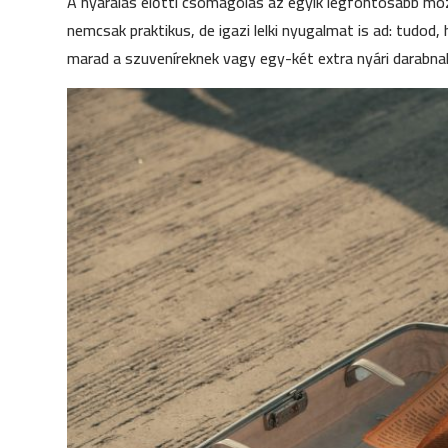
A nyaralás előtti csomagolás az egyik legfontosabb mo
nemcsak praktikus, de igazi lelki nyugalmat is ad: tudod
marad a szuveníreknek vagy egy-két extra nyári darabnak