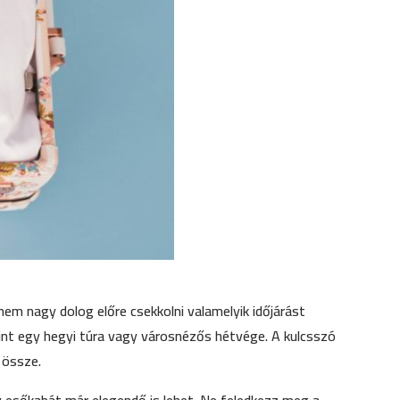
nem nagy dolog előre csekkolni valamelyik időjárást
mint egy hegyi túra vagy városnézős hétvége. A kulcsszó
 össze.