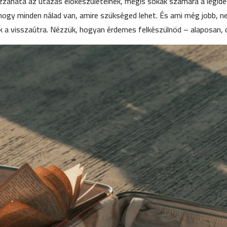
zzanata az utazás előkészületeinek, mégis sokak számára a legide
, hogy minden nálad van, amire szükséged lehet. És ami még jobb, n
 a visszaútra. Nézzük, hogyan érdemes felkészülnöd – alaposan, de