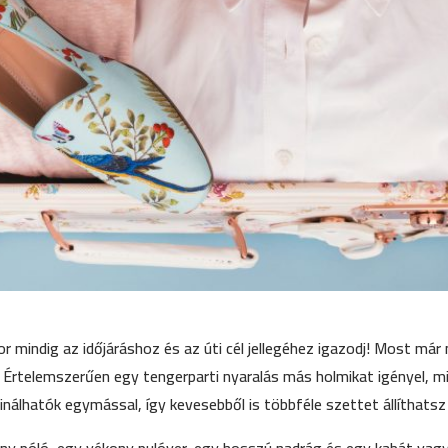
 mindig az időjáráshoz és az úti cél jellegéhez igazodj! Most már 
. Értelemszerűen egy tengerparti nyaralás más holmikat igényel, 
inálhatók egymással, így kevesebből is többféle szettet állíthatsz